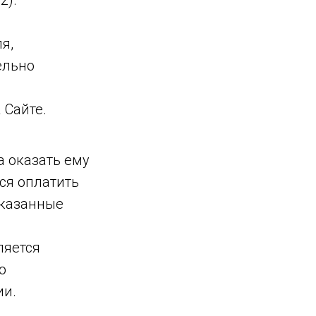
2).
я,
ельно
 Сайте.
а оказать ему
ся оплатить
оказанные
ляется
о
ии.