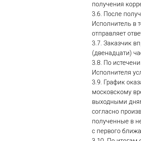
получения корр
3.6. После полу
Исполнитель в т
отправляет отве
3.7. Заказчик в
(двенадцати) ча
3.8. По истечен
Исполнителя усл
3.9. График оказ
московскому вр
выходными дням
согласно произ
полученные в н
с первого ближа
3.10. По итогам