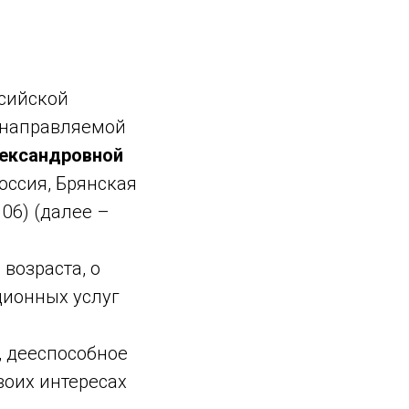
ссийской
 направляемой
ександровной
оссия, Брянская
106) (далее –
возраста, о
ционных услуг
, дееспособное
воих интересах