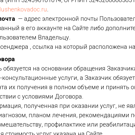
а (ИНН 324590101014, ОГРНИП 32432000005651
/glushenkovadoc.ru
.
почта
— адрес электронной почты Пользовател
анный в его аккаунте на Сайте либо дополнит
льзователем Владельцу.
сенджера , ссылка на который расположена на
овора
ь обязуется на основании обращения Заказчик
консультационные услуги, а Заказчик обязует
нта их получения в полном объеме и принять 
тствии с условиями Договора.
рмация, полученная при оказании услуг, не яв
агнозом, планом лечения, рекомендациями п
мешательству, профилактике или реабилитац
я стоимость услуг указана на Сайте.