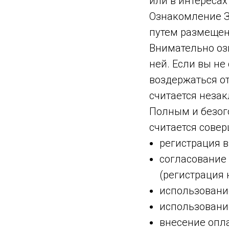
или в интересах
Ознакомление З
путем размещен
Внимательно оз
ней. Если вы не
воздержаться о
считается неза
Полным и безог
считается сове
регистрация в
согласование
(регистрация н
использовани
использовани
внесение опла