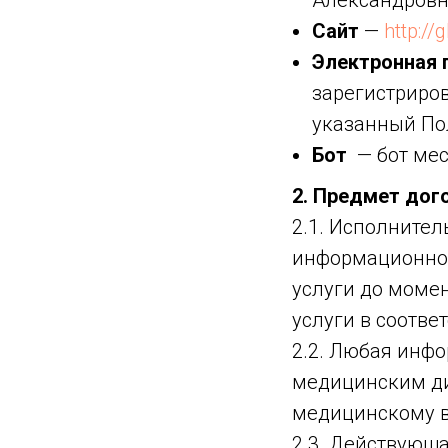
Александровн
Сайт
—
http:/
Электронная 
зарегистриров
указанный По
Бот
— бот мес
2. Предмет дог
2.1. Исполнител
информационно-
услуги до моме
услуги в соотве
2.2. Любая инфо
медицинским ди
медицинскому в
2.3. Действующа