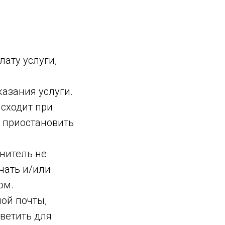
лату услуги,
казания услуги.
исходит при
 приостановить
лнитель не
чать и/или
ом.
ной почты,
ветить для