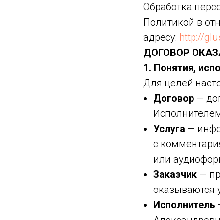
Обработка перс
Политикой в от
адресу:
http://gl
ДОГОВОР ОКА
1. Понятия, ис
Для целей наст
Договор
— до
Исполнителем
Услуга
— инфо
с комментари
или аудиофор
Заказчик
— пр
оказываются у
Исполнитель