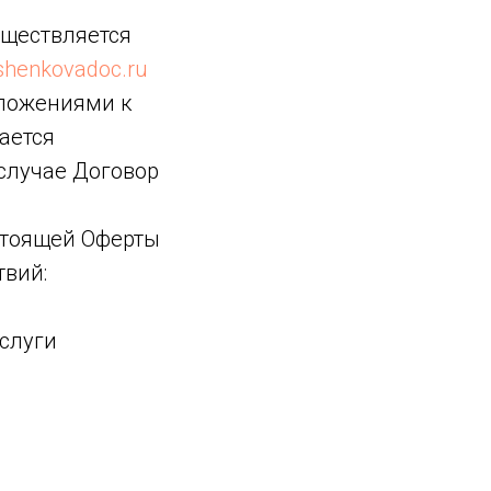
уществляется
ushenkovadoc.ru
иложениями к
ается
случае Договор
стоящей Оферты
твий:
слуги