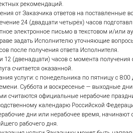
ектных рекомендаций.
чения от Заказчика ответов на поставленные 
ечение 24 (двадцати четырёх) часов подготавл
тное электронное письмо в текстовом и/или а
праве задать Исполнителю уточняющие вопросы
сов после получения ответа Исполнителя.
ии 12 (двенадцати) часов с момента получения 
уга считается оказанной.
ания услуги: с понедельника по пятницу с 8:00 
емени. Суббота и воскресенье — выходные дни
и считаются официальные нерабочие праздн
водственному календарю Российской Федераци
ерабочие дни или нерабочее время, начинают 
йшего рабочего дня.
 оказания услуги Заказчику может быть напра