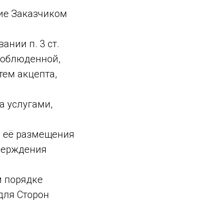
ние Заказчиком
нии п. 3 ст.
 соблюденной,
тем акцепта,
а услугами,
а её размещения
тверждения
м порядке
для Сторон